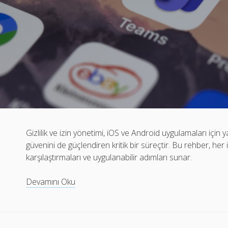
Gizlilik ve izin yönetimi, iOS ve Android uygulamaları için
güvenini de güçlendiren kritik bir süreçtir. Bu rehber, her iki
karşılaştırmaları ve uygulanabilir adımları sunar.
Gizlilik
Devamını Oku
ve
İzin
Yönetimi: