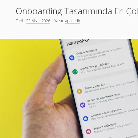
iOS
Onboarding Tasarımında En Çok
ve
Android
Tarih:
23 Nisan 2026
| Yazar:
appnedir
Uygulama
Pratikleri