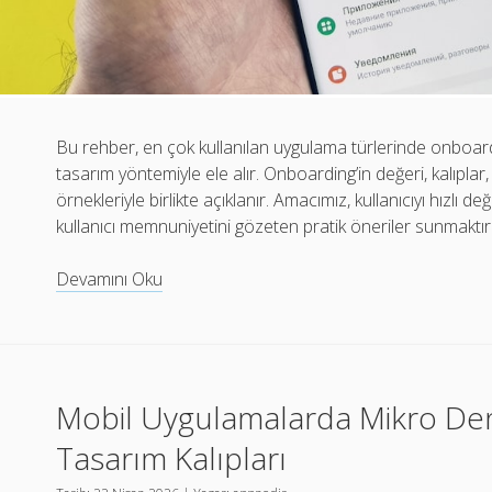
Bu rehber, en çok kullanılan uygulama türlerinde onboard
tasarım yöntemiyle ele alır. Onboarding’in değeri, kalıplar
örnekleriyle birlikte açıklanır. Amacımız, kullanıcıyı hızlı 
kullanıcı memnuniyetini gözeten pratik öneriler sunmaktır
Onboarding
Devamını Oku
Tasarımında
En
Çok
Kullanılan
Mobil Uygulamalarda Mikro Den
Uygulamalar
Tasarım Kalıpları