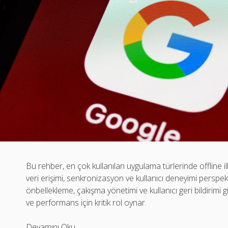
Bu rehber, en çok kullanılan uygulama türlerinde offline il
veri erişimi, senkronizasyon ve kullanıcı deneyimi perspek
önbellekleme, çakışma yönetimi ve kullanıcı geri bildirimi g
ve performans için kritik rol oynar.
En
Devamını Oku