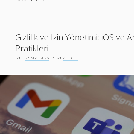
Çok
Kullanılan
Uygulamalarda
Offline
Gizlilik ve İzin Yönetimi: iOS v
Tasarım
Prensipleri
Pratikleri
Tarih:
25 Nisan 2026
| Yazar:
appnedir