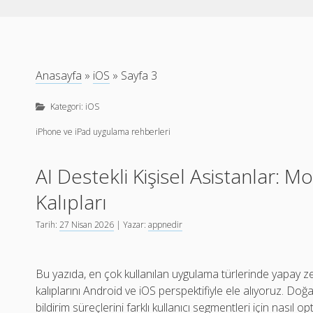
Anasayfa
»
iOS
»
Sayfa 3
Kategori:
iOS
iPhone ve iPad uygulama rehberleri
AI Destekli Kişisel Asistanlar: 
Kalıpları
Tarih:
27 Nisan 2026
| Yazar:
appnedir
Bu yazıda, en çok kullanılan uygulama türlerinde yapay zek
kalıplarını Android ve iOS perspektifiyle ele alıyoruz. Doğal 
bildirim süreçlerini farklı kullanıcı segmentleri için nasıl o