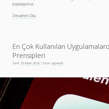
paylaşıyoruz.
AI
Devamını Oku
Destekli
Kişisel
Asistanlar:
Mobil
En Çok Kullanılan Uygulamalard
Uygulama
UX
Prensipleri
Kalıpları
Tarih:
26 Nisan 2026
| Yazar:
appnedir