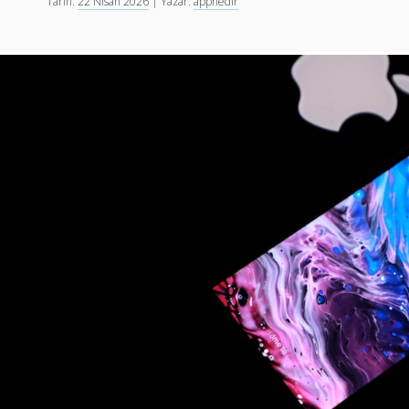
Tarih:
22 Nisan 2026
| Yazar:
appnedir