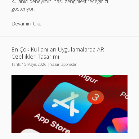
kullanıcı deneyimini nasıl zenginleştireceğinizi
gösteriyor.
Gerçek
Devamını Oku
Zamanlı
İşbirliği
UX
En Çok Kullanılan Uygulamalarda AR
Rehberi:
Özellikleri Tasarımı
En
Tarih:
15 Mayıs 2026
| Yazar:
appnedir
Çok
Kullanılan
Uygulamalarda
Adım
Adım