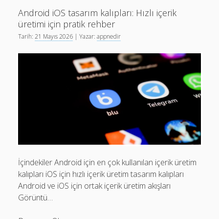
Android
Android iOS tasarım kalıpları: Hızlı içerik
ve
üretimi için pratik rehber
iOS
Tarih:
21 Mayıs 2026
| Yazar:
appnedir
İçin
Rehber
İçindekiler Android için en çok kullanılan içerik üretim
kalıpları iOS için hızlı içerik üretim tasarım kalıpları
Android ve iOS için ortak içerik üretim akışları
Görüntü…