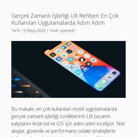
Mobil
Eğitim
Gerçek Zamanlı İşbirliği UX Rehberi: En Çok
Rehberi
Kullanılan Uygulamalarda Adım Adım
Tarih:
16 Mayıs 2026
| Yazar:
appnedir
Bu makale, en çok kullanılan mobil uygulamalarda
gerçek zamanlı işbirliği özelliklerinin UX tasarım
kalıplarını Android ve iOS için adım adım inceliyor. Net
akışlar, güvenlik ve performans odaklı stratejilerle