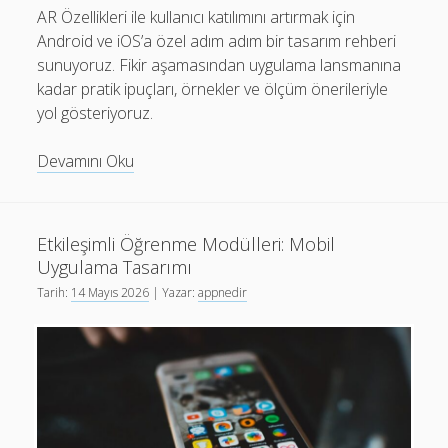
AR Özellikleri ile kullanıcı katılımını artırmak için
Android ve iOS’a özel adım adım bir tasarım rehberi
sunuyoruz. Fikir aşamasından uygulama lansmanına
kadar pratik ipuçları, örnekler ve ölçüm önerileriyle
yol gösteriyoruz.
En
Devamını Oku
Çok
Kullanılan
Uygulamalarda
Etkileşimli Öğrenme Modülleri: Mobil
AR
Uygulama Tasarımı
Özellikleri
Tarih:
14 Mayıs 2026
| Yazar:
appnedir
Tasarımı