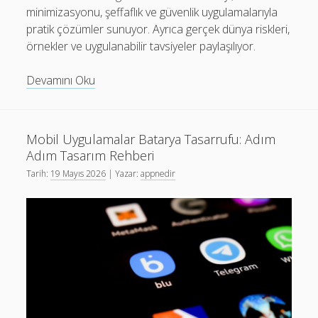
minimizasyonu, şeffaflık ve güvenlik uygulamalarıyla
pratik çözümler sunuyor. Ayrıca gerçek dünya riskleri,
örnekler ve uygulanabilir tavsiyeler paylaşılıyor.
Mobil
Devamını Oku
Uygulamalarda
Yapay
Zeka
Mobil Uygulamalar Batarya Tasarrufu: Adım
ile
Adım Tasarım Rehberi
İçerik
Tarih:
19 Mayıs 2026
| Yazar:
appnedir
Özelleştirme:
Etik