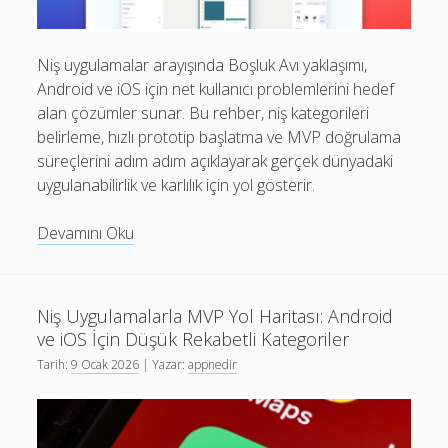
Niş uygulamalar arayışında Boşluk Avı yaklaşımı,
Android ve iOS için net kullanıcı problemlerini hedef
alan çözümler sunar. Bu rehber, niş kategorileri
belirleme, hızlı prototip başlatma ve MVP doğrulama
süreçlerini adım adım açıklayarak gerçek dünyadaki
uygulanabilirlik ve karlılık için yol gösterir.
Niş
Devamını Oku
Uygulamalar:
Boşluk
Avıyla
Niş Uygulamalarla MVP Yol Haritası: Android
Android
ve iOS İçin Düşük Rekabetli Kategoriler
ve
Tarih:
9 Ocak 2026
| Yazar:
appnedir
iOS
İçin
Prototip