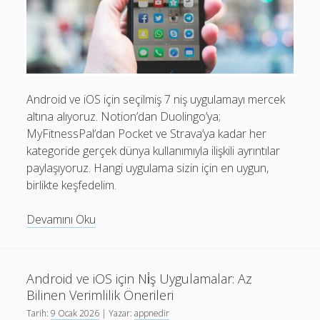
Android ve iOS için seçilmiş 7 niş uygulamayı mercek
altına alıyoruz. Notion’dan Duolingo’ya;
MyFitnessPal’dan Pocket ve Strava’ya kadar her
kategoride gerçek dünya kullanımıyla ilişkili ayrıntılar
paylaşıyoruz. Hangi uygulama sizin için en uygun,
birlikte keşfedelim.
Niş
Devamını Oku
Uygulamalar:
Android
ve
Android ve iOS için Ni̇ş Uygulamalar: Az
iOS
Bilinen Verimlilik Önerileri
için
Tarih:
9 Ocak 2026
| Yazar:
appnedir