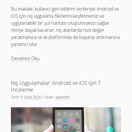
Bu makale, kullanıcı geri bildirim verileriyle Android ve
iOS için niş uygulama fikirlerini keşfetmenizi ve
uygulanabilir bir yol haritası oluşturmanızı sağlar.
Veriye dayalı kararlar, niş alanlarda hızlı değer
yaratmanıza ve iki platformda da başarıyı artırmanıza
yardımcı olur.
Niş
Devamını Oku
Uygulamalar:
Geri
Bildirimle
Niş Uygulamalar: Android ve iOS için 7
Android
İnceleme
ve
Tarih:
9 Ocak 2026
| Yazar:
appnedir
iOS
Yol
Haritası