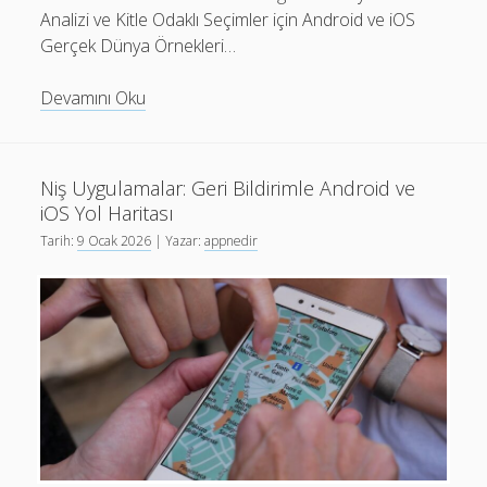
Analizi ve Kitle Odaklı Seçimler için Android ve iOS
Gerçek Dünya Örnekleri…
Niş
Devamını Oku
Uygulama
Fikirleri:
Doğrulama
Niş Uygulamalar: Geri Bildirimle Android ve
ve
iOS Yol Haritası
MVP
Tarih:
9 Ocak 2026
| Yazar:
appnedir
Yol
Haritası