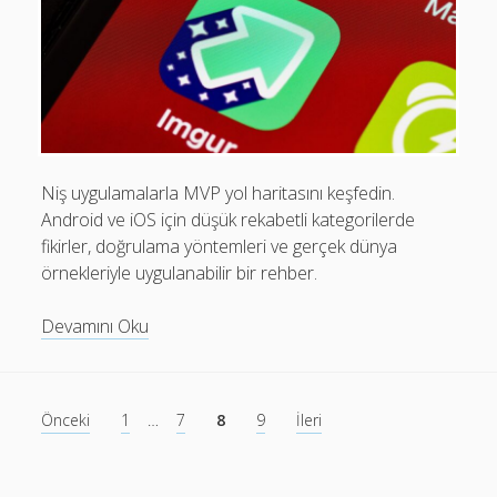
Rehberi
Niş uygulamalarla MVP yol haritasını keşfedin.
Android ve iOS için düşük rekabetli kategorilerde
fikirler, doğrulama yöntemleri ve gerçek dünya
örnekleriyle uygulanabilir bir rehber.
Niş
Devamını Oku
Uygulamalarla
MVP
Yol
Yazı
Önceki
1
…
7
8
9
İleri
Haritası:
sayfalaması
Android
ve