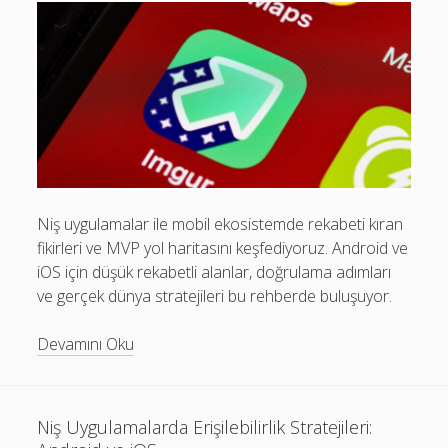
Strateji
Son yorumlar
Görüntülenecek bir yorum yok.
Niş uygulamalar ile mobil ekosistemde rekabeti kıran
fikirleri ve MVP yol haritasını keşfediyoruz. Android ve
iOS için düşük rekabetli alanlar, doğrulama adımları
ve gerçek dünya stratejileri bu rehberde buluşuyor.
Niş
Devamını Oku
Uygulamalar:
MVP
Yol
Niş Uygulamalarda Erişilebilirlik Stratejileri:
Haritası