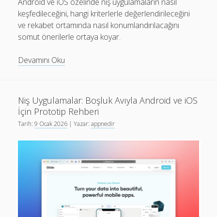
Android ve iOS özelinde niş uygulamaların nasıl
keşfedileceğini, hangi kriterlerle değerlendirileceğini
ve rekabet ortamında nasıl konumlandırılacağını
somut önerilerle ortaya koyar.
Mobil
Devamını Oku
Uygulamalar:
Niş
Keşif
Niş Uygulamalar: Boşluk Avıyla Android ve iOS
ve
İçin Prototip Rehberi
Değerlendirme
Tarih:
9 Ocak 2026
| Yazar:
appnedir
Rehberi