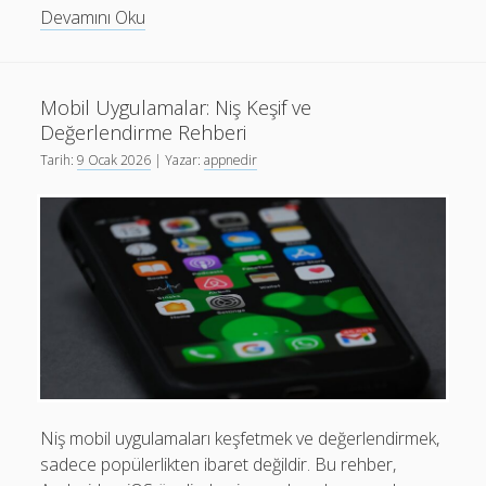
Android
Devamını Oku
ve
iOS
için
Mobil Uygulamalar: Niş Keşif ve
Ni̇ş
Değerlendirme Rehberi
Uygulamalar:
Tarih:
9 Ocak 2026
| Yazar:
appnedir
Az
Bilinen
Verimlilik
Önerileri
Niş mobil uygulamaları keşfetmek ve değerlendirmek,
sadece popülerlikten ibaret değildir. Bu rehber,