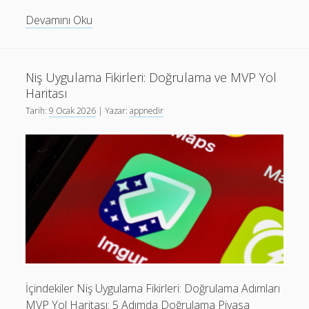
Niş
Devamını Oku
Uygulamalarda
Erişilebilirlik
Stratejileri:
Niş Uygulama Fikirleri: Doğrulama ve MVP Yol
Android
Haritası
ve
Tarih:
9 Ocak 2026
| Yazar:
appnedir
iOS
İçindekiler Niş Uygulama Fikirleri: Doğrulama Adımları
MVP Yol Haritası: 5 Adımda Doğrulama Piyasa