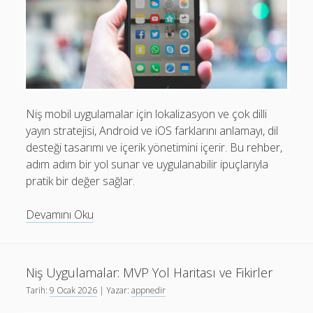
Mobil Uygulamalar Batarya Tasarrufu: Adım Adım Tasarım
Rehberi
Android
Eğitim
Finans
Niş mobil uygulamalar için lokalizasyon ve çok dilli
yayın stratejisi, Android ve iOS farklarını anlamayı, dil
Fotoğraf & Video
desteği tasarımı ve içerik yönetimini içerir. Bu rehber,
Genel
adım adım bir yol sunar ve uygulanabilir ipuçlarıyla
pratik bir değer sağlar.
iOS
Nasıl Yapılır
Niş
Devamını Oku
Mobil
Oyunlar
Uygulamalarda
Sosyal Medya
Lokalizasyon:
Niş Uygulamalar: MVP Yol Haritası ve Fikirler
Çok
Verimlilik
Tarih:
9 Ocak 2026
| Yazar:
appnedir
Dilli