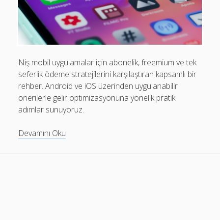
Mobil Uygulamalar Batarya Tasarrufu: Adım Adım Tasarım
Rehberi
Android
Eğitim
Niş mobil uygulamalar için abonelik, freemium ve tek
seferlik ödeme stratejilerini karşılaştıran kapsamlı bir
Finans
rehber. Android ve iOS üzerinden uygulanabilir
Fotoğraf & Video
önerilerle gelir optimizasyonuna yönelik pratik
adımlar sunuyoruz.
Genel
iOS
Niş
Devamını Oku
Mobil
Nasıl Yapılır
Uygulamalarda
Oyunlar
Monetizasyon
ve
Sosyal Medya
Fiyatlandırma
Verimlilik
Stratejileri