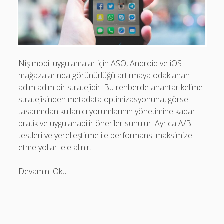
Mobil Uygulamalar Batarya Tasarrufu: Adım Adım Tasarım
Rehberi
Android
Eğitim
Niş mobil uygulamalar için ASO, Android ve iOS
mağazalarında görünürlüğü artırmaya odaklanan
Finans
adım adım bir stratejidir. Bu rehberde anahtar kelime
Fotoğraf & Video
stratejisinden metadata optimizasyonuna, görsel
tasarımdan kullanıcı yorumlarının yönetimine kadar
Genel
pratik ve uygulanabilir öneriler sunulur. Ayrıca A/B
iOS
testleri ve yerelleştirme ile performansı maksimize
etme yolları ele alınır.
Nasıl Yapılır
Oyunlar
ASO
Devamını Oku
Niş
Sosyal Medya
Uygulamalar
Verimlilik
Rehberi:
Android