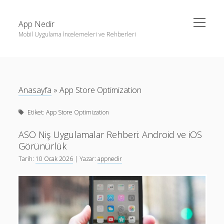
menüyü
App Nedir
aç
Mobil Uygulama İncelemeleri ve Rehberleri
Yan
Ara
Menü
Android
Ara
Eğitim
Anasayfa
»
App Store Optimization
Finans
Son Yazılar
Etiket:
App Store Optimization
Fotoğraf & Video
Haptic Geribildiřim Tasarımı: Android ve iOS İçin Adım
iOS
Adım Rehber
ASO Niş Uygulamalar Rehberi: Android ve iOS
Görünürlük
Nasıl Yapılır
Karanlık Mod Tasarım: Android ve iOS İçin Rehber
Tarih:
10 Ocak 2026
| Yazar:
appnedir
Oyunlar
Android iOS tasarım kalıpları: Hızlı içerik üretimi için pratik
rehber
Sosyal Medya
Mobil Uygulamalarda Yapay Zeka ile İçerik Özelleştirme:
Verimlilik
Etik