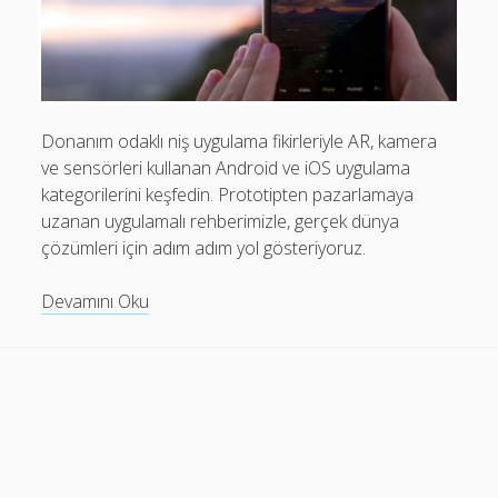
Mobil Uygulamalar Batarya Tasarrufu: Adım Adım Tasarım
Rehberi
Android
Eğitim
Donanım odaklı niş uygulama fikirleriyle AR, kamera
ve sensörleri kullanan Android ve iOS uygulama
Finans
kategorilerini keşfedin. Prototipten pazarlamaya
Fotoğraf & Video
uzanan uygulamalı rehberimizle, gerçek dünya
çözümleri için adım adım yol gösteriyoruz.
Genel
iOS
Donanım
Devamını Oku
Odaklı
Nasıl Yapılır
Niş
Oyunlar
Uygulama
Fikirleri:
Sosyal Medya
AR
Verimlilik
ve
Sensörlerle