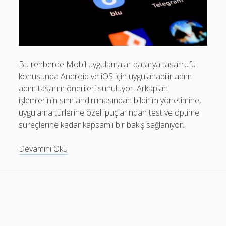
Mobil Uygulamalar Batarya Tasarrufu: Adım Adım Tasarım
Rehberi
Android
Eğitim
Bu rehberde Mobil uygulamalar batarya tasarrufu
konusunda Android ve iOS için uygulanabilir adım
Finans
adım tasarım önerileri sunuluyor. Arkaplan
Fotoğraf & Video
işlemlerinin sınırlandırılmasından bildirim yönetimine,
uygulama türlerine özel ipuçlarından test ve optime
Genel
süreçlerine kadar kapsamlı bir bakış sağlanıyor.
iOS
Mobil
Devamını Oku
Nasıl Yapılır
Uygulamalar
Oyunlar
Batarya
Tasarrufu:
Sosyal Medya
Adım
Verimlilik
Adım
Tasarım