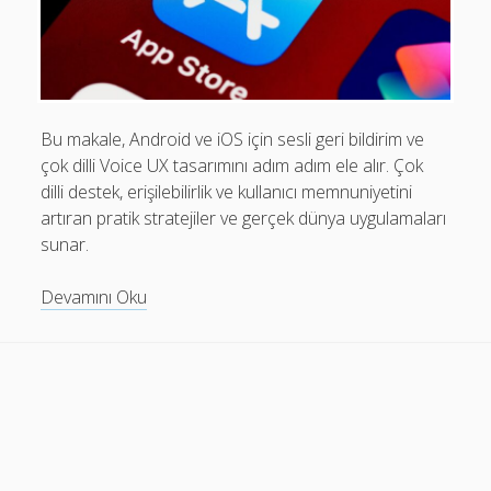
Mobil Uygulamalar Batarya Tasarrufu: Adım Adım Tasarım
Rehberi
Android
Eğitim
Bu makale, Android ve iOS için sesli geri bildirim ve
çok dilli Voice UX tasarımını adım adım ele alır. Çok
Finans
dilli destek, erişilebilirlik ve kullanıcı memnuniyetini
Fotoğraf & Video
artıran pratik stratejiler ve gerçek dünya uygulamaları
sunar.
Genel
iOS
Voice
Devamını Oku
UX
Nasıl Yapılır
tasarımı:
Oyunlar
Android
ve
Sosyal Medya
iOS
Verimlilik
için
adım