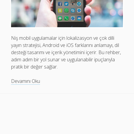
Mobil Uygulamalar Batarya Tasarrufu: Adım Adım Tasarım
Rehberi
Android
Eğitim
Niş mobil uygulamalar için lokalizasyon ve çok dilli
yayın stratejisi, Android ve iOS farklarını anlamayı, dil
Finans
desteği tasarımı ve içerik yönetimini içerir. Bu rehber,
Fotoğraf & Video
adım adım bir yol sunar ve uygulanabilir ipuçlarıyla
pratik bir değer sağlar.
Genel
iOS
Niş
Devamını Oku
Mobil
Nasıl Yapılır
Uygulamalarda
Oyunlar
Lokalizasyon:
Çok
Sosyal Medya
Dilli
Verimlilik
Strateji