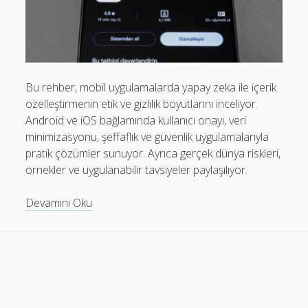
Mobil Uygulamalar Batarya Tasarrufu: Adım Adım Tasarım
Rehberi
Android
Eğitim
Bu rehber, mobil uygulamalarda yapay zeka ile içerik
özelleştirmenin etik ve gizlilik boyutlarını inceliyor.
Finans
Android ve iOS bağlamında kullanıcı onayı, veri
Fotoğraf & Video
minimizasyonu, şeffaflık ve güvenlik uygulamalarıyla
pratik çözümler sunuyor. Ayrıca gerçek dünya riskleri,
Genel
örnekler ve uygulanabilir tavsiyeler paylaşılıyor.
iOS
Mobil
Devamını Oku
Nasıl Yapılır
Uygulamalarda
Oyunlar
Yapay
Zeka
Sosyal Medya
ile
Verimlilik
İçerik
Özelleştirme: