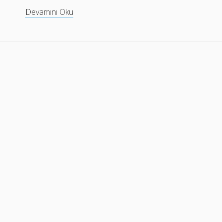
Pil
Devamını Oku
Tasarrufu
Odaklı
Mobil
Uygulamalar:
MVP
Yol
Haritası