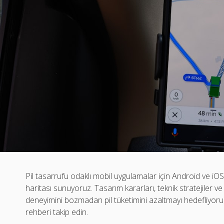
Pil tasarrufu odaklı mobil uygulamalar için Android ve iOS’ta
haritası sunuyoruz. Tasarım kararları, teknik stratejiler ve
deneyimini bozmadan pil tüketimini azaltmayı hedefliyoruz
rehberi takip edin.