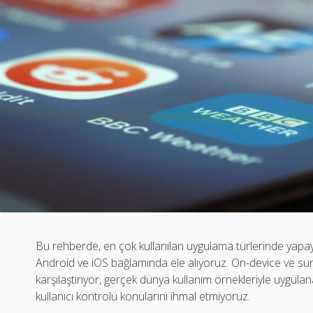
Bu rehberde, en çok kullanılan uygulama türlerinde yapay ze
Android ve iOS bağlamında ele alıyoruz. On-device ve sunu
karşılaştırıyor, gerçek dünya kullanım örnekleriyle uygulana
kullanıcı kontrolü konularını ihmal etmiyoruz.