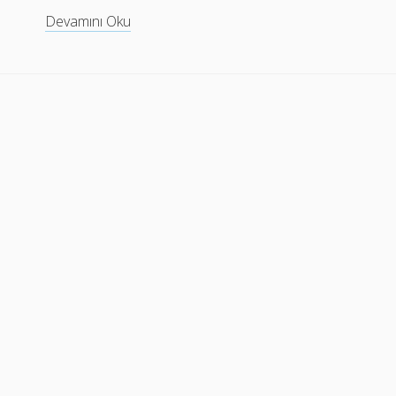
En
Devamını Oku
Çok
Kullanılan
Uygulama
Türlerinde
AI
Tabanlı
Kişiselleştirme
Stratejileri