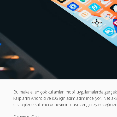
Bu makale, en çok kullanılan mobil uygulamalarda gerçek za
kalıplarını Android ve iOS için adım adım inceliyor. Net ak
stratejilerle kullanıcı deneyimini nasıl zenginleştireceğinizi
Gerçek