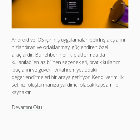
Mobil Uygulamalar Batarya Tasarrufu: Adım Adım Tasarım
Rehberi
Android
Eğitim
Android ve iOS için niş uygulamalar, belirli iş akışlarını
hızlandıran ve odaklanmayı güçlendiren özel
Finans
araçlardır. Bu rehber, her iki platformda da
Fotoğraf & Video
kullanılabilen az bilinen seçenekleri, pratik kullanım
ipuçlarını ve güvenlik/mahremiyet odaklı
Genel
değerlendirmeleri bir araya getiriyor. Kendi verimlilik
iOS
setinizi oluşturmanıza yardımcı olacak kapsamlı bir
kaynaktır.
Nasıl Yapılır
Oyunlar
Android
Devamını Oku
ve
Sosyal Medya
iOS
Verimlilik
için
Ni̇ş