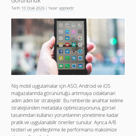
Görünürlük
Son yorumlar
İçerik
Tarih:
10 Ocak 2026
| Yazar:
appnedir
Görüntülenecek bir yorum yok.
Optimizasyonu
Niş mobil uygulamalar için ASO, Android ve iOS
mağazalarında görünürlüğü artırmaya odaklanan
adım adım bir stratejidir. Bu rehberde anahtar kelime
stratejisinden metadata optimizasyonuna, görsel
tasarımdan kullanıcı yorumlarının yönetimine kadar
pratik ve uygulanabilir öneriler sunulur. Ayrıca A/B
testleri ve yerelleştirme ile performansı maksimize