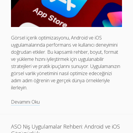
Mobil Uygulamalar Batarya Tasarrufu: Adım Adım Tasarım
Rehberi
Android
Eğitim
Görsel içerik optimizasyonu, Android ve iOS
uygulamalarında performans ve kullanıcı deneyimini
Finans
doğrudan etkiler. Bu kapsamlı rehber, boyut, format
Fotoğraf & Video
ve yükleme hızını iyileştirmek için uygulanabilir
stratejileri ve pratik ipuçlarını sunuyor. Uygulamanızın
Genel
görsel varlık yönetimini nasıl optimize edeceğinizi
iOS
adım adım öğrenin ve gerçek dünya örnekleriyle
ilerleyin.
Nasıl Yapılır
Oyunlar
En
Devamını Oku
Çok
Sosyal Medya
Kullanılan
Verimlilik
Uygulamalarda
ASO Niş Uygulamalar Rehberi: Android ve iOS
Görsel