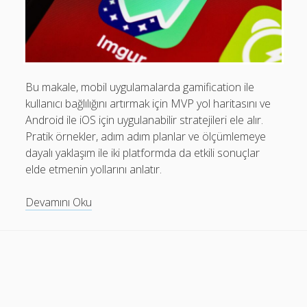
Mobil Uygulamalar Batarya Tasarrufu: Adım Adım Tasarım
Rehberi
Android
Eğitim
Bu makale, mobil uygulamalarda gamification ile
kullanıcı bağlılığını artırmak için MVP yol haritasını ve
Finans
Android ile iOS için uygulanabilir stratejileri ele alır.
Fotoğraf & Video
Pratik örnekler, adım adım planlar ve ölçümlemeye
dayalı yaklaşım ile iki platformda da etkili sonuçlar
Genel
elde etmenin yollarını anlatır.
iOS
Mobil
Devamını Oku
Nasıl Yapılır
Uygulamalarda
Oyunlar
Gamification
ile
Sosyal Medya
MVP
Verimlilik
Yol
Haritası