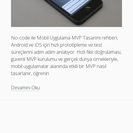
Mobil Uygulamalar Batarya Tasarrufu: Adım Adım Tasarım
Rehberi
Android
Eğitim
No-code ile Mobil Uygulama MVP Tasarımı rehberi,
Android ve iOS için hızlı prototipleme ve test
Finans
süreçlerini adım adım anlatıyor. Hızlı fikir doğrulaması,
Fotoğraf & Video
güvenli MVP kurulumu ve gerçek dünya örnekleriyle,
mobil uygulamalar alanında etkili bir MVP nasıl
Genel
tasarlanır, öğrenin.
iOS
No-
Devamını Oku
Nasıl Yapılır
code
Oyunlar
ile
Mobil
Sosyal Medya
Uygulama
Verimlilik
MVP
Tasarımı: