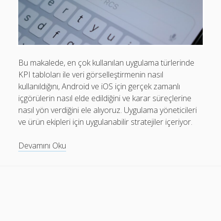
Mobil Uygulamalar Batarya Tasarrufu: Adım Adım Tasarım
Rehberi
Android
Eğitim
Bu makalede, en çok kullanılan uygulama türlerinde
KPI tabloları ile veri görselleştirmenin nasıl
Finans
kullanıldığını, Android ve iOS için gerçek zamanlı
Fotoğraf & Video
içgörülerin nasıl elde edildiğini ve karar süreçlerine
nasıl yön verdiğini ele alıyoruz. Uygulama yöneticileri
Genel
ve ürün ekipleri için uygulanabilir stratejiler içeriyor.
iOS
Mobil
Devamını Oku
Nasıl Yapılır
Uygulama
Oyunlar
KPI
Tabloları
Sosyal Medya
ve
Verimlilik
Veri
Görselleştirme