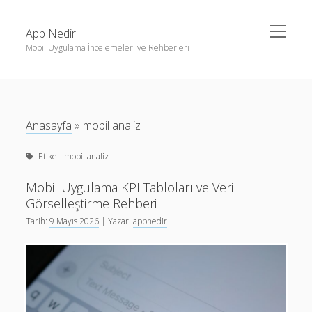
menüyü
App Nedir
aç
Mobil Uygulama İncelemeleri ve Rehberleri
Yan
Ara
Menü
Android
Ara
Eğitim
Anasayfa
»
mobil analiz
Finans
Son Yazılar
Etiket:
mobil analiz
Fotoğraf & Video
Haptic Geribildiřim Tasarımı: Android ve iOS İçin Adım
iOS
Adım Rehber
Mobil Uygulama KPI Tabloları ve Veri
Görselleştirme Rehberi
Nasıl Yapılır
Karanlık Mod Tasarım: Android ve iOS İçin Rehber
Tarih:
9 Mayıs 2026
| Yazar:
appnedir
Oyunlar
Android iOS tasarım kalıpları: Hızlı içerik üretimi için pratik
rehber
Sosyal Medya
Mobil Uygulamalarda Yapay Zeka ile İçerik Özelleştirme:
Verimlilik
Etik