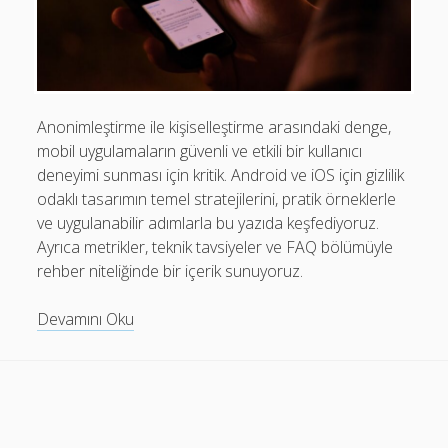
Mobil Uygulamalar Batarya Tasarrufu: Adım Adım Tasarım
Rehberi
Android
Eğitim
Anonimleştirme ile kişiselleştirme arasındaki denge,
mobil uygulamaların güvenli ve etkili bir kullanıcı
Finans
deneyimi sunması için kritik. Android ve iOS için gizlilik
Fotoğraf & Video
odaklı tasarımın temel stratejilerini, pratik örneklerle
ve uygulanabilir adımlarla bu yazıda keşfediyoruz.
Genel
Ayrıca metrikler, teknik tavsiyeler ve FAQ bölümüyle
iOS
rehber niteliğinde bir içerik sunuyoruz.
Nasıl Yapılır
Anonimleştirme
Devamını Oku
Oyunlar
ve
Kişiselleştirme:
Sosyal Medya
Mobil
Verimlilik
Gizlilik
Rehberi