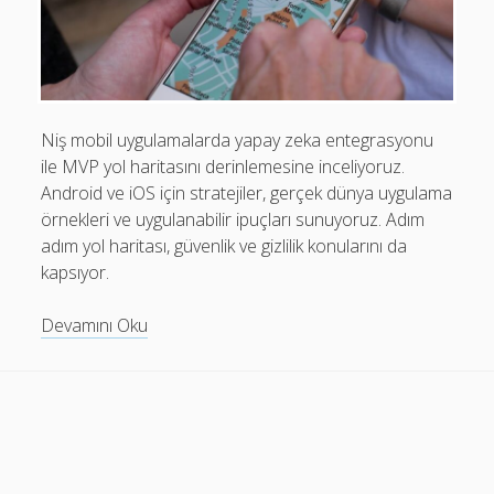
Mobil Uygulamalar Batarya Tasarrufu: Adım Adım Tasarım
Rehberi
Android
Eğitim
Niş mobil uygulamalarda yapay zeka entegrasyonu
ile MVP yol haritasını derinlemesine inceliyoruz.
Finans
Android ve iOS için stratejiler, gerçek dünya uygulama
Fotoğraf & Video
örnekleri ve uygulanabilir ipuçları sunuyoruz. Adım
adım yol haritası, güvenlik ve gizlilik konularını da
Genel
kapsıyor.
iOS
Niş
Devamını Oku
Nasıl Yapılır
Mobil
Oyunlar
Uygulamalarda
Yapay
Sosyal Medya
Zeka
Verimlilik
Entegrasyonu
Yol