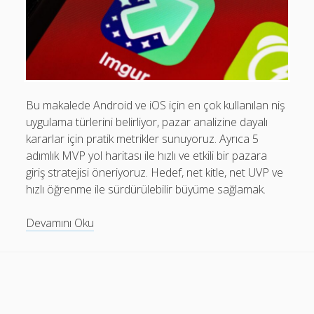
Mobil Uygulamalar Batarya Tasarrufu: Adım Adım Tasarım
Rehberi
Android
Eğitim
Bu makalede Android ve iOS için en çok kullanılan niş
Finans
uygulama türlerini belirliyor, pazar analizine dayalı
Fotoğraf & Video
kararlar için pratik metrikler sunuyoruz. Ayrıca 5
adımlık MVP yol haritası ile hızlı ve etkili bir pazara
Genel
giriş stratejisi öneriyoruz. Hedef, net kitle, net UVP ve
iOS
hızlı öğrenme ile sürdürülebilir büyüme sağlamak.
Nasıl Yapılır
Niş
Devamını Oku
Oyunlar
Uygulamalar:
Android
Sosyal Medya
ve
Verimlilik
iOS
İçin