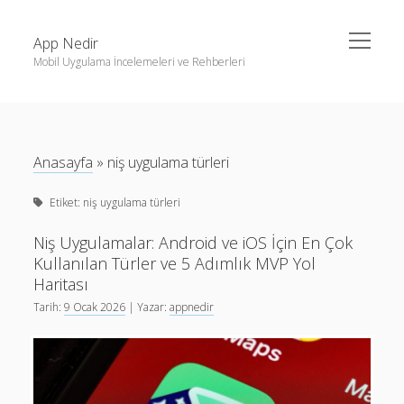
menüyü
App Nedir
aç
Mobil Uygulama İncelemeleri ve Rehberleri
Yan
Ara
Menü
Android
Ara
Eğitim
Anasayfa
»
niş uygulama türleri
Finans
Son Yazılar
Etiket:
niş uygulama türleri
Fotoğraf & Video
Haptic Geribildiřim Tasarımı: Android ve iOS İçin Adım
iOS
Adım Rehber
Niş Uygulamalar: Android ve iOS İçin En Çok
Kullanılan Türler ve 5 Adımlık MVP Yol
Nasıl Yapılır
Karanlık Mod Tasarım: Android ve iOS İçin Rehber
Haritası
Oyunlar
Android iOS tasarım kalıpları: Hızlı içerik üretimi için pratik
Tarih:
9 Ocak 2026
| Yazar:
appnedir
rehber
Sosyal Medya
Mobil Uygulamalarda Yapay Zeka ile İçerik Özelleştirme:
Verimlilik
Etik