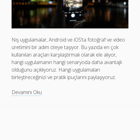
Mobil Uygulamalar Batarya Tasarrufu: Adım Adım Tasarım
Rehberi
Android
Eğitim
Niş uygulamalar, Android ve iOS’ta fotoğraf ve video
üretimini bir adım öteye taşıyor. Bu yazıda en çok
Finans
kullanılan araçları karşılaştırmalı olarak ele alıyor,
Fotoğraf & Video
hangi uygulamanın hangi senaryoda daha avantajlı
olduğunu açıklıyoruz. Hangi uygulamaları
Genel
birleştireceğinizi ve pratik ipuçlarını paylaşıyoruz.
iOS
Niş
Devamını Oku
Nasıl Yapılır
Uygulamalar:
Oyunlar
Android
ve
Sosyal Medya
iOS
Verimlilik
ile
Fotoğraf