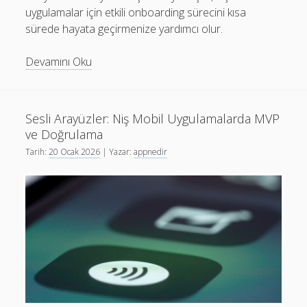
uygulamalar için etkili onboarding sürecini kısa
sürede hayata geçirmenize yardımcı olur.
Niş
Devamını Oku
Uygulamalar
onboarding
Tasarımı:
Sesli Arayüzler: Niş Mobil Uygulamalarda MVP
6
ve Doğrulama
Adım
Tarih:
20 Ocak 2026
| Yazar:
appnedir
Rehberi