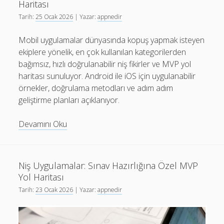
Haritası
ve
Tarih:
25 Ocak 2026
| Yazar:
appnedir
iOS
MVP
Mobil uygulamalar dünyasında kopuş yapmak isteyen
ekiplere yönelik, en çok kullanılan kategorilerden
bağımsız, hızlı doğrulanabilir niş fikirler ve MVP yol
haritası sunuluyor. Android ile iOS için uygulanabilir
örnekler, doğrulama metodları ve adım adım
geliştirme planları açıklanıyor.
Mobil
Devamını Oku
Uygulamalar
İçin
Niş
Niş Uygulamalar: Sınav Hazırlığına Özel MVP
Fikirler
Yol Haritası
ve
Tarih:
23 Ocak 2026
| Yazar:
appnedir
MVP
Yol
Haritası