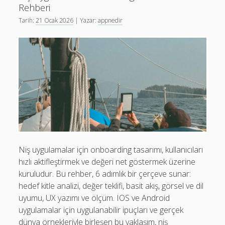
Özel
Rehberi
MVP
Tarih:
21 Ocak 2026
| Yazar:
appnedir
Yol
Haritası
Niş uygulamalar için onboarding tasarımı, kullanıcıları
hızlı aktifleştirmek ve değeri net göstermek üzerine
kuruludur. Bu rehber, 6 adımlık bir çerçeve sunar:
hedef kitle analizi, değer teklifi, basit akış, görsel ve dil
uyumu, UX yazımı ve ölçüm. IOS ve Android
uygulamalar için uygulanabilir ipuçları ve gerçek
dünya örnekleriyle birleşen bu yaklaşım, niş