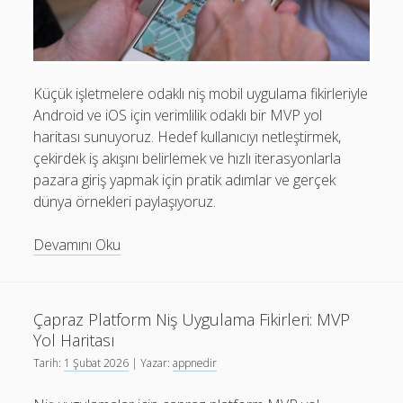
Mobil Uygulamalar Batarya Tasarrufu: Adım Adım Tasarım
Rehberi
Android
Küçük işletmelere odaklı niş mobil uygulama fikirleriyle
Eğitim
Android ve iOS için verimlilik odaklı bir MVP yol
haritası sunuyoruz. Hedef kullanıcıyı netleştirmek,
Finans
çekirdek iş akışını belirlemek ve hızlı iterasyonlarla
Fotoğraf & Video
pazara giriş yapmak için pratik adımlar ve gerçek
dünya örnekleri paylaşıyoruz.
Genel
iOS
Niş
Devamını Oku
Mobil
Nasıl Yapılır
Uygulamalar
Oyunlar
İçin
Çapraz Platform Niş Uygulama Fikirleri: MVP
MVP
Sosyal Medya
Yol Haritası
Yol
Verimlilik
Tarih:
1 Şubat 2026
| Yazar:
appnedir
Haritası