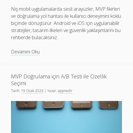
Niş mobil uygulamalarda sesli arayüzler, MVP fikirleri
ve doğrulama yol haritası ile kullanıcı deneyimini köklü
biçimde dönüştürür. Android ve iOS için uygulanabilir
stratejiler, tasarım ilkeleri ve güvenlik yaklaşımlarını bu
rehberde bulacaksınız.
Sesli
Devamını Oku
Arayüzler:
Niş
Mobil
MVP Doğrulama için A/B Testi ile Özellik
Uygulamalarda
Seçimi
MVP
Tarih:
19 Ocak 2026
| Yazar:
appnedir
ve
Doğrulama