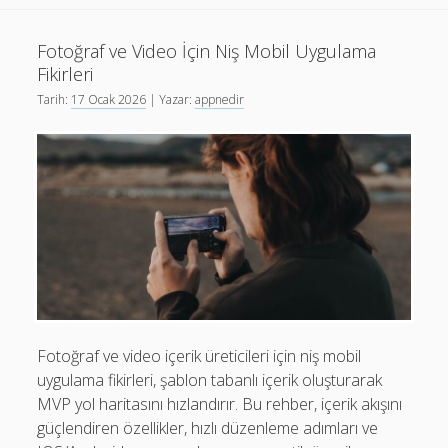
Fikirleri:
Android
Fotoğraf ve Video İçin Niş Mobil Uygulama
ve
Fikirleri
iOS
Tarih:
17 Ocak 2026
| Yazar:
appnedir
İçin
Doğrulama
Yol
Haritası
Fotoğraf ve video içerik üreticileri için niş mobil
uygulama fikirleri, şablon tabanlı içerik oluşturarak
MVP yol haritasını hızlandırır. Bu rehber, içerik akışını
güçlendiren özellikler, hızlı düzenleme adımları ve