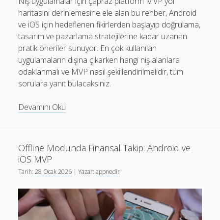
Niş uygulamalar için çapraz platform MVP yol
Son yorumlar
haritasını derinlemesine ele alan bu rehber, Android
Görüntülenecek bir yorum yok.
ve iOS için hedeflenen fikirlerden başlayıp doğrulama,
tasarım ve pazarlama stratejilerine kadar uzanan
pratik öneriler sunuyor. En çok kullanılan
uygulamaların dışına çıkarken hangi niş alanlara
odaklanmalı ve MVP nasıl şekillendirilmelidir, tüm
sorulara yanıt bulacaksınız.
Çapraz
Devamını Oku
Platform
Niş
Uygulama
Offline Modunda Finansal Takip: Android ve
Fikirleri:
iOS MVP
MVP
Tarih:
28 Ocak 2026
| Yazar:
appnedir
Yol
Haritası