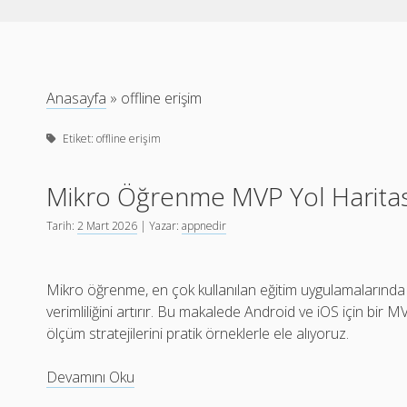
Anasayfa
»
offline erişim
Etiket:
offline erişim
Mikro Öğrenme MVP Yol Haritası
Tarih:
2 Mart 2026
| Yazar:
appnedir
Mikro öğrenme, en çok kullanılan eğitim uygulamalarında k
verimliliğini artırır. Bu makalede Android ve iOS için bir M
ölçüm stratejilerini pratik örneklerle ele alıyoruz.
Mikro
Devamını Oku
Öğrenme