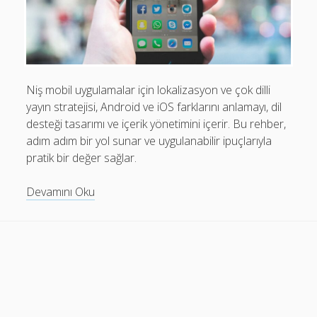
Mobil Uygulamalar Batarya Tasarrufu: Adım Adım Tasarım
Rehberi
Android
Eğitim
Niş mobil uygulamalar için lokalizasyon ve çok dilli
yayın stratejisi, Android ve iOS farklarını anlamayı, dil
Finans
desteği tasarımı ve içerik yönetimini içerir. Bu rehber,
Fotoğraf & Video
adım adım bir yol sunar ve uygulanabilir ipuçlarıyla
pratik bir değer sağlar.
Genel
iOS
Niş
Devamını Oku
Mobil
Nasıl Yapılır
Uygulamalarda
Oyunlar
Lokalizasyon:
Çok
Sosyal Medya
Dilli
Verimlilik
Strateji