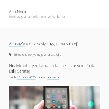
menüyü
App Nedir
aç
Mobil Uygulama İncelemeleri ve Rehberleri
Yan
Ara
Menü
Android
Ara
Eğitim
Anasayfa
»
orta seviye uygulama stratejisi
Finans
Son Yazılar
Etiket:
orta seviye uygulama stratejisi
Fotoğraf & Video
Haptic Geribildiřim Tasarımı: Android ve iOS İçin Adım
iOS
Adım Rehber
Niş Mobil Uygulamalarda Lokalizasyon: Çok
Dilli Strateji
Nasıl Yapılır
Karanlık Mod Tasarım: Android ve iOS İçin Rehber
Tarih:
11 Ocak 2026
| Yazar:
appnedir
Oyunlar
Android iOS tasarım kalıpları: Hızlı içerik üretimi için pratik
rehber
Sosyal Medya
Mobil Uygulamalarda Yapay Zeka ile İçerik Özelleştirme:
Verimlilik
Etik