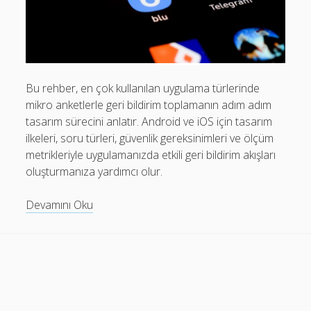
Mobil Uygulamalar Batarya Tasarrufu: Adım Adım Tasarım
Rehberi
Android
Eğitim
Bu rehber, en çok kullanılan uygulama türlerinde
mikro anketlerle geri bildirim toplamanın adım adım
Finans
tasarım sürecini anlatır. Android ve iOS için tasarım
Fotoğraf & Video
ilkeleri, soru türleri, güvenlik gereksinimleri ve ölçüm
metrikleriyle uygulamanızda etkili geri bildirim akışları
Genel
oluşturmanıza yardımcı olur.
iOS
Android
Devamını Oku
Nasıl Yapılır
ve
Oyunlar
iOS
Mikro
Sosyal Medya
Anket
Verimlilik
Tasarımı
Rehberi: