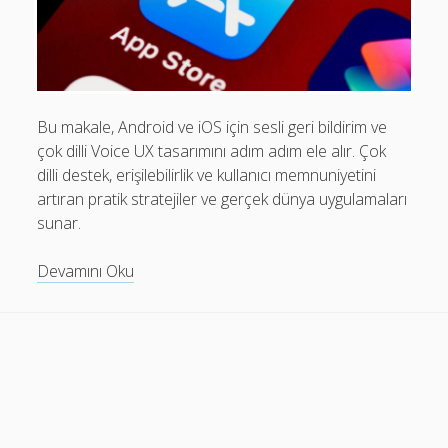
Mobil Uygulamalar Batarya Tasarrufu: Adım Adım Tasarım
Rehberi
Android
Eğitim
Bu makale, Android ve iOS için sesli geri bildirim ve
çok dilli Voice UX tasarımını adım adım ele alır. Çok
Finans
dilli destek, erişilebilirlik ve kullanıcı memnuniyetini
Fotoğraf & Video
artıran pratik stratejiler ve gerçek dünya uygulamaları
sunar.
Genel
iOS
Voice
Devamını Oku
UX
Nasıl Yapılır
tasarımı:
Oyunlar
Android
ve
Sosyal Medya
iOS
Verimlilik
için
adım