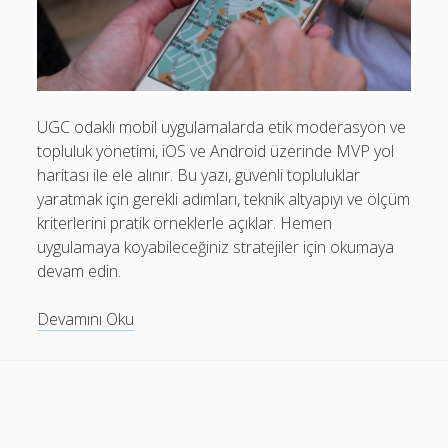
Mobil Uygulamalar Batarya Tasarrufu: Adım Adım Tasarım
Rehberi
Android
Eğitim
UGC odaklı mobil uygulamalarda etik moderasyon ve
topluluk yönetimi, iOS ve Android üzerinde MVP yol
Finans
haritası ile ele alınır. Bu yazı, güvenli topluluklar
Fotoğraf & Video
yaratmak için gerekli adımları, teknik altyapıyı ve ölçüm
kriterlerini pratik örneklerle açıklar. Hemen
Genel
uygulamaya koyabileceğiniz stratejiler için okumaya
iOS
devam edin.
Nasıl Yapılır
Mobil
Devamını Oku
Oyunlar
UGC
Moderasyonu:
Sosyal Medya
Etik
Verimlilik
Moderasyon
MVP