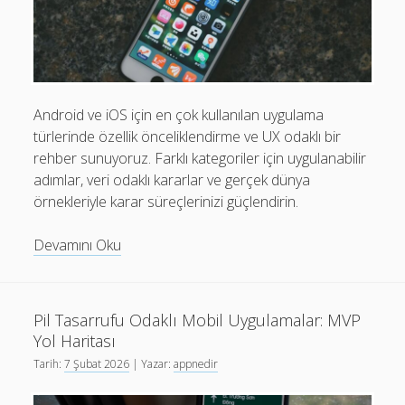
Mobil Uygulamalar Batarya Tasarrufu: Adım Adım Tasarım
Rehberi
Android
Eğitim
Android ve iOS için en çok kullanılan uygulama
türlerinde özellik önceliklendirme ve UX odaklı bir
Finans
rehber sunuyoruz. Farklı kategoriler için uygulanabilir
Fotoğraf & Video
adımlar, veri odaklı kararlar ve gerçek dünya
örnekleriyle karar süreçlerinizi güçlendirin.
Genel
iOS
Mobil
Devamını Oku
Uygulamalar
Nasıl Yapılır
İçin
Oyunlar
Özellik
Pil Tasarrufu Odaklı Mobil Uygulamalar: MVP
Önceliklendirme
Sosyal Medya
Yol Haritası
Rehberi
Verimlilik
Tarih:
7 Şubat 2026
| Yazar:
appnedir
ve
UX