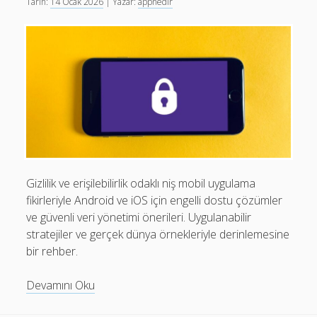
Tarih:
14 Ocak 2026
| Yazar:
appnedir
Son yorumlar
Görüntülenecek bir yorum yok.
Gizlilik ve erişilebilirlik odaklı niş mobil uygulama
fikirleriyle Android ve iOS için engelli dostu çözümler
ve güvenli veri yönetimi önerileri. Uygulanabilir
stratejiler ve gerçek dünya örnekleriyle derinlemesine
bir rehber.
Niş
Devamını Oku
Mobil