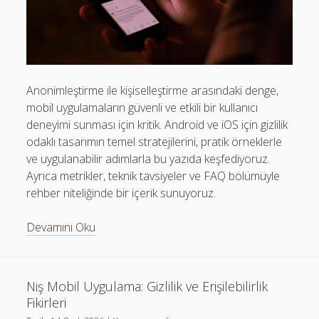
Mobil Uygulamalar Batarya Tasarrufu: Adım Adım Tasarım
Rehberi
Android
Eğitim
Anonimleştirme ile kişiselleştirme arasındaki denge,
mobil uygulamaların güvenli ve etkili bir kullanıcı
Finans
deneyimi sunması için kritik. Android ve iOS için gizlilik
Fotoğraf & Video
odaklı tasarımın temel stratejilerini, pratik örneklerle
ve uygulanabilir adımlarla bu yazıda keşfediyoruz.
Genel
Ayrıca metrikler, teknik tavsiyeler ve FAQ bölümüyle
iOS
rehber niteliğinde bir içerik sunuyoruz.
Nasıl Yapılır
Anonimleştirme
Devamını Oku
Oyunlar
ve
Kişiselleştirme:
Sosyal Medya
Mobil
Niş Mobil Uygulama: Gizlilik ve Erişilebilirlik
Verimlilik
Gizlilik
Fikirleri
Rehberi