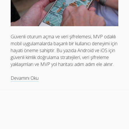
Mobil Uygulamalar Batarya Tasarrufu: Adım Adım Tasarım
Rehberi
Android
Eğitim
Güvenli oturum açma ve veri şifrelemesi, MVP odaklı
mobil uygulamalarda başarılı bir kullanıcı deneyimi için
Finans
hayati öneme sahiptir. Bu yazıda Android ve iOS için
Fotoğraf & Video
güvenli kimlik doğrulama stratejileri, veri şifreleme
yaklaşımları ve MVP yol haritası adım adım ele alınır.
Genel
iOS
Mobil
Devamını Oku
Uygulamalar
Nasıl Yapılır
İçin
Oyunlar
MVP:
Güvenli
Sosyal Medya
Oturum
Verimlilik
Açma
ve