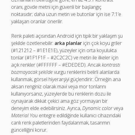
oranı, gövde metni için güvenli bir başlangıç
noktasıdır; daha uzun metin ve butonlar için ise 7:1’e
yaklaşan oranlar önerilir.
Renk paleti açısından Android için tipik bir yaklaşım şu
şekilde özetlenebilir:
arka planlar
için çok koyu griler
(#121212 – #1E1E1E), yüzeyler için orta koyulukta
tonlar (#1F1F1F – #2C2C2C) ve metin ile ilkeler için
açık renkler (#FFFFFF – #EDEDED). Ancak
kontrastı
bozmayacak şekilde
vurgu renklerini belirli alanlarda
kullanmak, görsel hiyerarşiyi güçlendirir. Örneğin ana
aksan renginiz olarak mavi veya mor tonlarını
kullanıyorsanız, yüzeylerde bu renklerin dozu ile
oynayarak dikkat çekici ama göz yormayan bir
deneyim elde edebilirsiniz. Ayrıca,
Dynamic color
veya
Material You
entegre edildiğinde kullanıcı cihazındaki
canlı renk paletlerinden faydalanmak, tasarımın
güncelliğini korur.