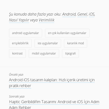
Şu konuda daha fazla yazı oku:
Android
,
Genel
,
iOS
,
Nasıl Yapılır
veya
Verimlilik
android uygulamalar
en çok kullanılan uygulamalar
erişilebilirlik
ios uygulamalar
karanlık mod
kontrast
mobil uygulamalar
tipografi
Önceki yazı
Android iOS tasarım kalıpları: Hızlı içerik üretimi için
pratik rehber
Sonraki yazı
Haptic Geribildiřim Tasarımı: Android ve iOS İçin Adım
Adım Rehber