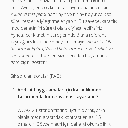
edin ve farklı cihazlarda tutarlı görünümü kontrol
edin. Ayrıca, en çok kullanılan uygulamalar için bir
kullanıcı test planı
hazırlayın ve bir ay boyunca kısa
süreli testlerle iyileştirmeler yapın. Bu sayede, karanlık
mod deneyimini sürekli olarak iyileştirebilirsiniz.
Ayrıca, içerik üretim süreçlerinde 3 ana referans
kaynağını sık sık incelemeyi unutmayın:
Android iOS
tasarım kalıpları
,
Voice UX tasarımı iOS
ve
Gizlilik ve
izin yönetimi
rehberleri size nereden başlamanız
gerektiğini gösterir.
Sık sorulan sorular (FAQ)
Android uygulamalar için karanlık mod
tasarımında kontrast nasıl ayarlanır?
WCAG 2.1 standartlarına uygun olarak, arka
planla metin arasındaki kontrast en az 4.5:1
olmalıdır. Gövde metni için daha iyi okunabilirlik