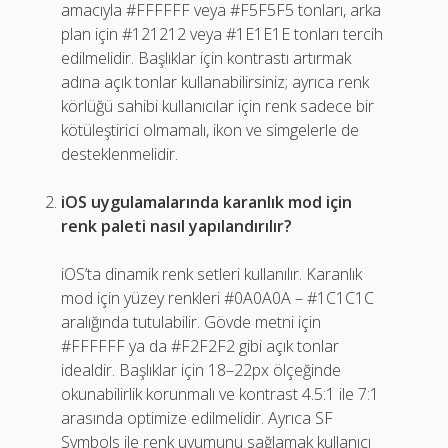
amacıyla #FFFFFF veya #F5F5F5 tonları, arka
plan için #121212 veya #1E1E1E tonları tercih
edilmelidir. Başlıklar için kontrastı artırmak
adına açık tonlar kullanabilirsiniz; ayrıca renk
körlüğü sahibi kullanıcılar için renk sadece bir
kötüleştirici olmamalı, ikon ve simgelerle de
desteklenmelidir.
iOS uygulamalarında karanlık mod için
renk paleti nasıl yapılandırılır?
iOS’ta dinamik renk setleri kullanılır. Karanlık
mod için yüzey renkleri #0A0A0A – #1C1C1C
aralığında tutulabilir. Gövde metni için
#FFFFFF ya da #F2F2F2 gibi açık tonlar
idealdir. Başlıklar için 18–22px ölçeğinde
okunabilirlik korunmalı ve kontrast 4.5:1 ile 7:1
arasında optimize edilmelidir. Ayrıca SF
Symbols ile renk uyumunu sağlamak kullanıcı