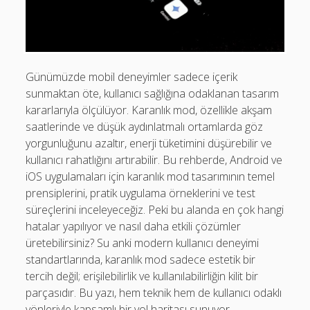
Mobil Uygulamalar Batarya Tasarrufu: Adım Adım Tasarım
Rehberi
Android
Günümüzde mobil deneyimler sadece içerik
Eğitim
sunmaktan öte, kullanıcı sağlığına odaklanan tasarım
Finans
kararlarıyla ölçülüyor. Karanlık mod, özellikle akşam
saatlerinde ve düşük aydınlatmalı ortamlarda göz
Fotoğraf & Video
yorgunluğunu azaltır, enerji tüketimini düşürebilir ve
Genel
kullanıcı rahatlığını artırabilir. Bu rehberde, Android ve
iOS uygulamaları için karanlık mod tasarımının temel
iOS
prensiplerini, pratik uygulama örneklerini ve test
Nasıl Yapılır
süreçlerini inceleyeceğiz. Peki bu alanda en çok hangi
hatalar yapılıyor ve nasıl daha etkili çözümler
Oyunlar
üretebilirsiniz? Su anki modern kullanıcı deneyimi
Sosyal Medya
standartlarında, karanlık mod sadece estetik bir
tercih değil; erişilebilirlik ve kullanılabilirliğin kilit bir
Verimlilik
parçasıdır. Bu yazı, hem teknik hem de kullanıcı odaklı
yönleriyle kapsamlı bir yol haritası sunuyor.