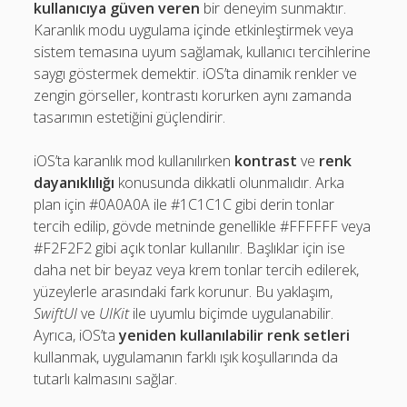
kullanıcıya güven veren
bir deneyim sunmaktır.
Karanlık modu uygulama içinde etkinleştirmek veya
sistem temasına uyum sağlamak, kullanıcı tercihlerine
saygı göstermek demektir. iOS’ta dinamik renkler ve
zengin görseller, kontrastı korurken aynı zamanda
tasarımın estetiğini güçlendirir.
iOS’ta karanlık mod kullanılırken
kontrast
ve
renk
dayanıklılığı
konusunda dikkatli olunmalıdır. Arka
plan için #0A0A0A ile #1C1C1C gibi derin tonlar
tercih edilip, gövde metninde genellikle #FFFFFF veya
#F2F2F2 gibi açık tonlar kullanılır. Başlıklar için ise
daha net bir beyaz veya krem tonlar tercih edilerek,
yüzeylerle arasındaki fark korunur. Bu yaklaşım,
SwiftUI
ve
UIKit
ile uyumlu biçimde uygulanabilir.
Ayrıca, iOS’ta
yeniden kullanılabilir renk setleri
kullanmak, uygulamanın farklı ışık koşullarında da
tutarlı kalmasını sağlar.