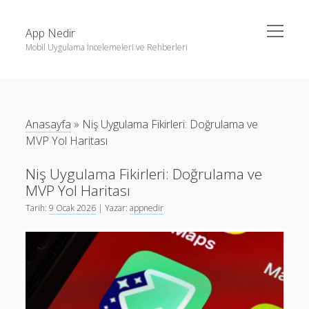
menüyü
App Nedir
aç
Mobil Uygulama İncelemeleri ve Rehberleri
Yan
Ara
Menü
Android
Ara
Eğitim
Anasayfa
»
Niş Uygulama Fikirleri: Doğrulama ve
Finans
Son Yazılar
MVP Yol Haritası
Fotoğraf & Video
Haptic Geribildiřim Tasarımı: Android ve iOS İçin Adım
Niş Uygulama Fikirleri: Doğrulama ve
iOS
Adım Rehber
MVP Yol Haritası
Nasıl Yapılır
Karanlık Mod Tasarım: Android ve iOS İçin Rehber
Tarih:
9 Ocak 2026
| Yazar:
appnedir
Oyunlar
Android iOS tasarım kalıpları: Hızlı içerik üretimi için pratik
rehber
Sosyal Medya
Mobil Uygulamalarda Yapay Zeka ile İçerik Özelleştirme:
Verimlilik
Etik