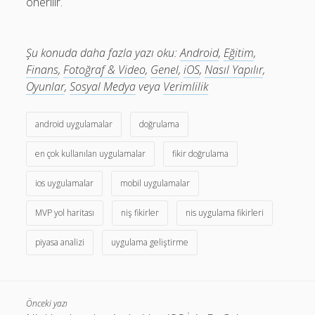
önerilir.
Şu konuda daha fazla yazı oku:
Android
,
Eğitim
,
Finans
,
Fotoğraf & Video
,
Genel
,
iOS
,
Nasıl Yapılır
,
Oyunlar
,
Sosyal Medya
veya
Verimlilik
android uygulamalar
doğrulama
en çok kullanılan uygulamalar
fikir doğrulama
ios uygulamalar
mobil uygulamalar
MVP yol haritası
niş fikirler
nis uygulama fikirleri
piyasa analizi
uygulama geliştirme
Önceki yazı