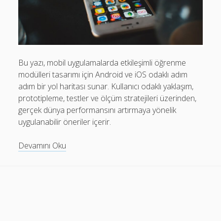
Mobil Uygulamalar Batarya Tasarrufu: Adım Adım Tasarım
Rehberi
Android
Eğitim
Bu yazı, mobil uygulamalarda etkileşimli öğrenme
modülleri tasarımı için Android ve iOS odaklı adım
Finans
adım bir yol haritası sunar. Kullanıcı odaklı yaklaşım,
Fotoğraf & Video
prototipleme, testler ve ölçüm stratejileri üzerinden,
gerçek dünya performansını artırmaya yönelik
Genel
uygulanabilir öneriler içerir.
iOS
Etkileşimli
Devamını Oku
Nasıl Yapılır
Öğrenme
Oyunlar
Modülleri:
Mobil
Sosyal Medya
Uygulama
Verimlilik
Tasarımı