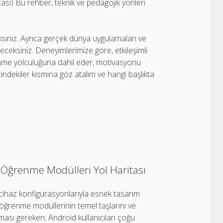
asi) Bu rehber, teknik ve pedagojik yönleri
ksınız. Ayrıca gerçek dünya uygulamaları ve
neceksiniz. Deneyimlerimize göre, etkileşimli
enme yolculuğuna dahil eder, motivasyonu
içindekiler kısmına göz atalım ve hangi başlıkta
i Öğrenme Modülleri Yol Haritası
 cihaz konfigürasyonlarıyla esnek tasarım
li öğrenme modüllerinin temel taşlarını ve
ması gereken; Android kullanıcıları çoğu