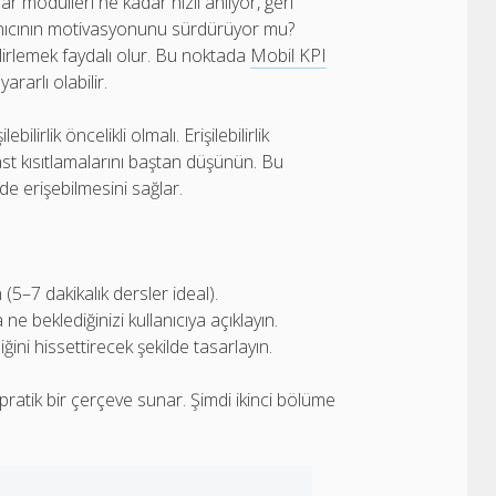
ar modülleri ne kadar hızlı anlıyor, geri
kullanıcının motivasyonunu sürdürüyor mu?
lirlemek faydalı olur. Bu noktada
Mobil KPI
rarlı olabilir.
lirlik öncelikli olmalı. Erişilebilirlik
st kısıtlamalarını baştan düşünün. Bu
de erişebilmesini sağlar.
(5–7 dakikalık dersler ideal).
ne beklediğinizi kullanıcıya açıklayın.
iğini hissettirecek şekilde tasarlayın.
e pratik bir çerçeve sunar. Şimdi ikinci bölüme