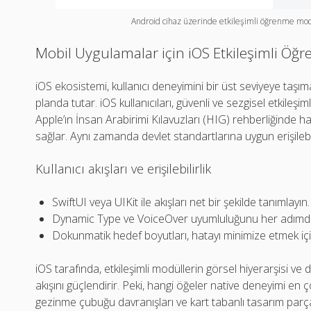
Android cihaz üzerinde etkileşimli öğrenme modü
Mobil Uygulamalar için iOS Etkileşimli Öğ
iOS ekosistemi, kullanıcı deneyimini bir üst seviyeye taşımak i
planda tutar. iOS kullanıcıları, güvenli ve sezgisel etkile
Apple’ın İnsan Arabirimi Kılavuzları (HIG) rehberliğinde 
sağlar. Aynı zamanda devlet standartlarına uygun erişilebili
Kullanıcı akışları ve erişilebilirlik
SwiftUI veya UIKit ile akışları net bir şekilde tanımlayın.
Dynamic Type ve VoiceOver uyumluluğunu her adımda
Dokunmatik hedef boyutları, hatayı minimize etmek iç
iOS tarafında, etkileşimli modüllerin görsel hiyerarşisi ve
akışını güçlendirir. Peki, hangi öğeler native deneyimi en ç
gezinme çubuğu davranışları ve kart tabanlı tasarım parç