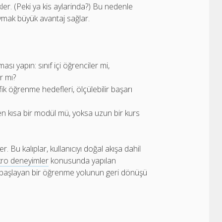
kler. (Peki ya kis aylarinda?) Bu nedenle
ymak büyük avantaj sağlar.
ası yapın: sınıf içi öğrenciler mi,
r mı?
fik öğrenme hedefleri, ölçülebilir başarı
en kısa bir modül mü, yoksa uzun bir kurs
. Bu kalıplar, kullanıcıyı doğal akışa dahil
kro deneyimler
konusunda yapılan
a başlayan bir öğrenme yolunun geri dönüşü