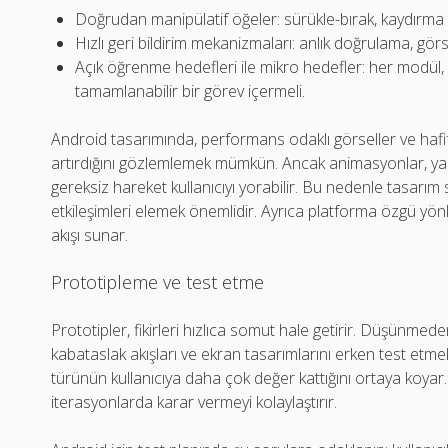
Doğrudan manipülatif öğeler: sürükle-bırak, kaydırma t
Hızlı geri bildirim mekanizmaları: anlık doğrulama, görs
Açık öğrenme hedefleri ile mikro hedefler: her modül, 
tamamlanabilir bir görev içermeli.
Android tasarımında, performans odaklı görseller ve hafif
artırdığını gözlemlemek mümkün. Ancak animasyonlar, yal
gereksiz hareket kullanıcıyı yorabilir. Bu nedenle tasarım 
etkileşimleri elemek önemlidir. Ayrıca platforma özgü yön
akışı sunar.
Prototipleme ve test etme
Prototipler, fikirleri hızlıca somut hale getirir. Düşünm
kabataslak akışları ve ekran tasarımlarını erken test etmek 
türünün kullanıcıya daha çok değer kattığını ortaya koyar.
iterasyonlarda karar vermeyi kolaylaştırır.