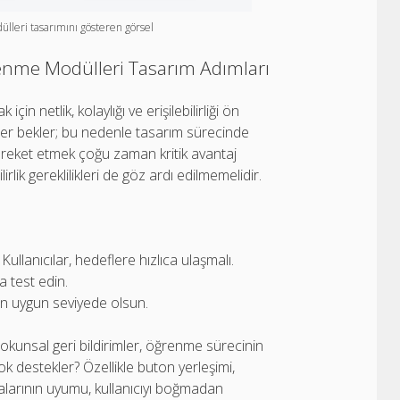
lleri tasarımını gösteren görsel
renme Modülleri Tasarım Adımları
çin netlik, kolaylığı ve erişilebilirliği ön
şimler bekler; bu nedenle tasarım sürecinde
hareket etmek çoğu zaman kritik avantaj
rlik gereklilikleri de göz ardı edilmemelidir.
 Kullanıcılar, hedeflere hızlıca ulaşmalı.
 test edin.
in uygun seviyede olsun.
 dokunsal geri bildirimler, öğrenme sürecinin
ok destekler? Özellikle buton yerleşimi,
alarının uyumu, kullanıcıyı boğmadan