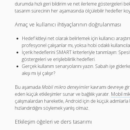
durumda hızlı geri bildirim ve net ilerleme göstergeleri be
tasarım sürecinin her aşamasında ölçülebilir hedefler ko
Amaç ve kullanıcı ihtiyaçlarının doğrulanması
Hedef kitleyi net olarak belirlemek için kullanıcı araştırm
profesyonel çalışanlar mı, yoksa hobi odaklı kullanıcıla
İçerik hedeflerini SMART kriterleriyle tanımlayın: Spesi
göstergeleri ve erişilebilirlik hedefleri.
Gerçek kullanım senaryolarını yazın. Sabah işe giderk
akışı mı iyi çalışır?
Bu aşamada
Mobil mikro deneyimler
kavramı devreye girer
eden küçük etkileşimler sunar ve bağlılık yaratır.
Mobil mi
çalışmalardan hareketle, Android için de küçük adımlarl
hızlandırdığını söylemek yanlış olmaz.
Etkileşim öğeleri ve ders tasarımı