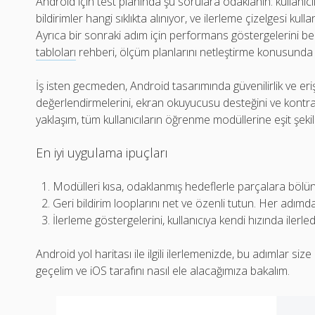
Android için test planında şu sorulara odaklanın: kullanıcıl
bildirimler hangi sıklıkta alınıyor, ve ilerleme çizelgesi 
Ayrıca bir sonraki adım için performans göstergelerini be
tabloları
rehberi, ölçüm planlarını netleştirme konusunda ya
İş isten gecmeden, Android tasarımında güvenilirlik ve erişilebi
değerlendirmelerini, ekran okuyucusu desteğini ve kontra
yaklaşım, tüm kullanıcıların öğrenme modüllerine eşit şekil
En iyi uygulama ipuçları
Modülleri kısa, odaklanmış hedeflerle parçalara bölün 
Geri bildirim looplarını net ve özenli tutun. Her adımda 
İlerleme göstergelerini, kullanıcıya kendi hızında ilerled
Android yol haritası ile ilgili ilerlemenizde, bu adımlar siz
geçelim ve iOS tarafını nasıl ele alacağımıza bakalım.