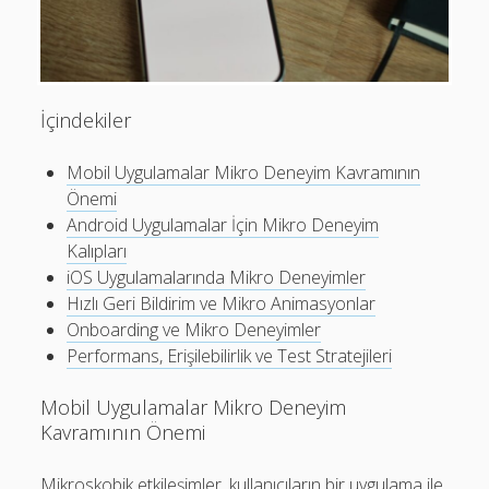
Mobil Uygulamalar Batarya Tasarrufu: Adım Adım Tasarım
Rehberi
Android
İçindekiler
Eğitim
Mobil Uygulamalar Mikro Deneyim Kavramının
Finans
Önemi
Fotoğraf & Video
Android Uygulamalar İçin Mikro Deneyim
Genel
Kalıpları
iOS Uygulamalarında Mikro Deneyimler
iOS
Hızlı Geri Bildirim ve Mikro Animasyonlar
Nasıl Yapılır
Onboarding ve Mikro Deneyimler
Performans, Erişilebilirlik ve Test Stratejileri
Oyunlar
Sosyal Medya
Mobil Uygulamalar Mikro Deneyim
Kavramının Önemi
Verimlilik
Mikroskobik etkileşimler, kullanıcıların bir uygulama ile