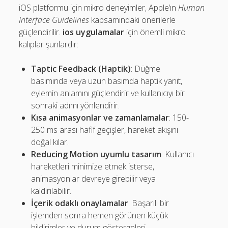
iOS platformu için mikro deneyimler, Apple’ın
Human
Interface Guidelines
kapsamındaki önerilerle
güçlendirilir.
ios uygulamalar
için önemli mikro
kalıplar şunlardır:
Taptic Feedback (Haptik)
: Düğme
basımında veya uzun basımda haptik yanıt,
eylemin anlamını güçlendirir ve kullanıcıyı bir
sonraki adımı yönlendirir.
Kısa animasyonlar ve zamanlamalar
: 150-
250 ms arası hafif geçişler, hareket akışını
doğal kılar.
Reducing Motion uyumlu tasarım
: Kullanıcı
hareketleri minimize etmek isterse,
animasyonlar devreye girebilir veya
kaldırılabilir.
İçerik odaklı onaylamalar
: Başarılı bir
işlemden sonra hemen görünen küçük
bildirimler ve durum göstergeleri.