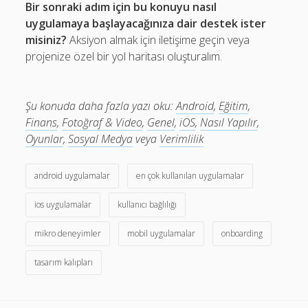
Bir sonraki adım için bu konuyu nasıl
uygulamaya başlayacağınıza dair destek ister
misiniz?
Aksiyon almak için iletişime geçin veya
projenize özel bir yol haritası oluşturalım.
Şu konuda daha fazla yazı oku:
Android
,
Eğitim
,
Finans
,
Fotoğraf & Video
,
Genel
,
iOS
,
Nasıl Yapılır
,
Oyunlar
,
Sosyal Medya
veya
Verimlilik
android uygulamalar
en çok kullanılan uygulamalar
ios uygulamalar
kullanıcı bağlılığı
mikro deneyimler
mobil uygulamalar
onboarding
tasarım kalıpları