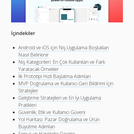
Mobil Uygulamalar Batarya Tasarrufu: Adım Adım Tasarım
Rehberi
Android
İçindekiler
Eğitim
Finans
Android ve iOS için Niş Uygulama Boşlukları
Nasıl Belirlenir
Fotoğraf & Video
Niş Kategorileri: En Çok Kullanılan ve Fark
Genel
Yaratacak Örnekler
İlk Prototipi Hızlı Başlatma Adımları
iOS
MVP Doğrulama ve Kullanıcı Geri Bildirimi İçin
Nasıl Yapılır
Stratejiler
Geliştirme Stratejileri ve En İyi Uygulama
Oyunlar
Pratikleri
Sosyal Medya
Güvenlik, Etik ve Kullanıcı Güveni
Yol Haritası: Pazar Doğrulama ve Ürün
Verimlilik
Büyütme Adımları
Sonuç ve Harekete Geçme