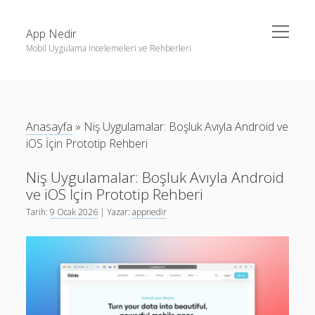
menüyü
App Nedir
aç
Mobil Uygulama İncelemeleri ve Rehberleri
Yan
Ara
Menü
Android
Ara
Eğitim
Anasayfa
»
Niş Uygulamalar: Boşluk Avıyla Android ve
Finans
Son Yazılar
iOS İçin Prototip Rehberi
Fotoğraf & Video
Haptic Geribildiřim Tasarımı: Android ve iOS İçin Adım
Niş Uygulamalar: Boşluk Avıyla Android
iOS
Adım Rehber
ve iOS İçin Prototip Rehberi
Nasıl Yapılır
Karanlık Mod Tasarım: Android ve iOS İçin Rehber
Tarih:
9 Ocak 2026
| Yazar:
appnedir
Oyunlar
Android iOS tasarım kalıpları: Hızlı içerik üretimi için pratik
rehber
Sosyal Medya
Mobil Uygulamalarda Yapay Zeka ile İçerik Özelleştirme:
Verimlilik
Etik