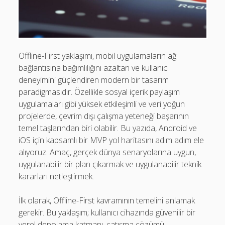
Mobil Uygulamalar Batarya Tasarrufu: Adım Adım Tasarım
Rehberi
Android
Offline-First yaklaşımı, mobil uygulamaların ağ
Eğitim
bağlantısına bağımlılığını azaltan ve kullanıcı
Finans
deneyimini güçlendiren modern bir tasarım
paradigmasıdır. Özellikle sosyal içerik paylaşım
Fotoğraf & Video
uygulamaları gibi yüksek etkileşimli ve veri yoğun
Genel
projelerde, çevrim dışı çalışma yeteneği başarının
temel taşlarından biri olabilir. Bu yazıda, Android ve
iOS
iOS için kapsamlı bir MVP yol haritasını adım adım ele
Nasıl Yapılır
alıyoruz. Amaç, gerçek dünya senaryolarına uygun,
uygulanabilir bir plan çıkarmak ve uygulanabilir teknik
Oyunlar
kararları netleştirmek.
Sosyal Medya
İlk olarak, Offline-First kavramının temelini anlamak
Verimlilik
gerekir. Bu yaklaşım; kullanıcı cihazında güvenilir bir
yerel depolama katmanı, çatışma çözümü