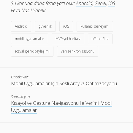
Şu konuda daha fazla yazı oku:
Android
,
Genel
,
iOS
veya
Nasıl Yapılır
Android
güvenlik
iOS
kullanıcı deneyimi
mobil uygulamalar
MVP yol haritası
offline-first
sosyal içerik paylaşımı
veri senkronizasyonu
Önceki yazı
Mobil Uygulamalar İçin Sesli Arayüz Optimizasyonu
Sonraki yazı
Kısayol ve Gesture Navigasyonu ile Verimli Mobil
Uygulamalar