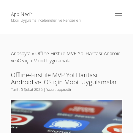
menüyü
App Nedir
aç
Mobil Uygulama İncelemeleri ve Rehberleri
Yan
Ara
Menü
Android
Ara
Eğitim
Anasayfa
»
Offline-First ile MVP Yol Haritası: Android
Finans
Son Yazılar
ve iOS için Mobil Uygulamalar
Fotoğraf & Video
Haptic Geribildiřim Tasarımı: Android ve iOS İçin Adım
Offline-First ile MVP Yol Haritası:
iOS
Adım Rehber
Android ve iOS için Mobil Uygulamalar
Nasıl Yapılır
Karanlık Mod Tasarım: Android ve iOS İçin Rehber
Tarih:
5 Şubat 2026
| Yazar:
appnedir
Oyunlar
Android iOS tasarım kalıpları: Hızlı içerik üretimi için pratik
rehber
Sosyal Medya
Mobil Uygulamalarda Yapay Zeka ile İçerik Özelleştirme:
Verimlilik
Etik