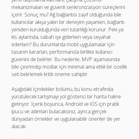
Son yorumlar
mekanizmaları ve güvenli senkronizasyon süreçlerini
Görüntülenecek bir yorum yok.
içerir. Sonuç mu? Ağ bağlantısı zayıf olduğunda bile
kullanıcılar akışa yakın bir deneyim yaşarken, bağlantı
yeniden kurulduğunda veri tutarlılığı korunur. Peki ya
kis aylarinda, sabah işe giderken veya seyahat
ederken? Bu durumlarda mobil uygulamalar için
tasarım kararları, performansla birlikte kullanıcı
güvenini de belirler. Bu nedenle, MVP aşamasında
bile çevrimdışı modlar için minimal ama etkili bir özellik
seti belirlemek kritik öneme sahiptir.
Aşağıdaki İçindekiler bölümü, bu konu etrafında
yürütülecek tartışmayı yol gösterici bir harita haline
getiriyor. İçerik boyunca, Android ve iOS için pratik
ipucu ve adımları bulacaksınız; ayrıca gerçek
dünyadan örnekler ve uygulanabilir öneriler de yer
alacak.